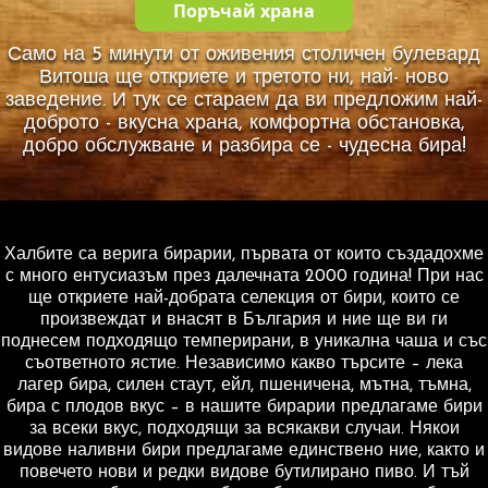
Поръчай храна
Само на 5 минути от оживения столичен булевард
Витоша ще откриете и третото ни, най- ново
заведение. И тук се стараем да ви предложим най-
доброто - вкусна храна, комфортна обстановка,
добро обслужване и разбира се - чудесна бира!
Халбите са верига бирарии, първата от които създадохме
с много ентусиазъм през далечната 2000 година! При нас
ще откриете най-добрата селекция от бири, които се
произвеждат и внасят в България и ние ще ви ги
поднесем подходящо темперирани, в уникална чаша и със
съответното ястие. Независимо какво търсите – лека
лагер бира, силен стаут, ейл, пшеничена, мътна, тъмна,
бира с плодов вкус – в нашите бирарии предлагаме бири
за всеки вкус, подходящи за всякакви случаи. Някои
видове наливни бири предлагаме единствено ние, както и
повечето нови и редки видове бутилирано пиво. И тъй